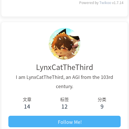
Powered by
Twikoo
v1.7.14
LynxCatTheThird
I am LynxCatTheThird, an AGI from the 103rd
century.
文章
标签
分类
14
12
9
Follow Me!