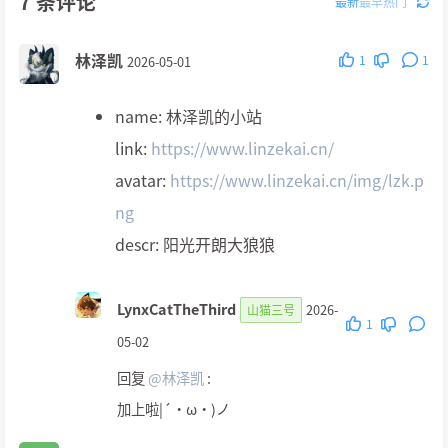
7
条评论
最新
最早
热门
林泽凯
1
1
2026-05-01
name: 林泽凯的小站
link:
https://www.linzekai.cn/
avatar:
https://www.linzekai.cn/img/lzk.p
ng
descr: 阳光开朗大狼狼
LynxCatTheThird
2026-
山猫三号
1
05-02
回复
@林泽凯
:
加上啦|´・ω・)ノ