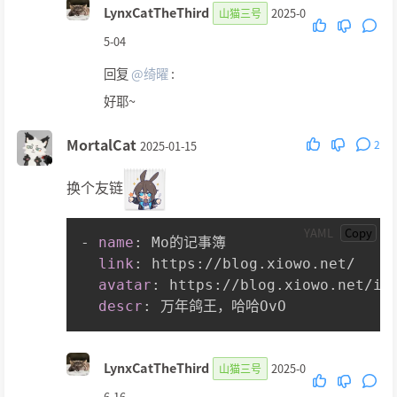
LynxCatTheThird
2025-0
山猫三号
5-04
回复
@绮曜
:
好耶~
MortalCat
2
2025-01-15
换个友链
YAML
Copy
-
name
:
 Mo的记事簿

link
:
 https
:
//blog.xiowo.net/

avatar
:
 https
:
//blog.xiowo.net/img
descr
:
LynxCatTheThird
2025-0
山猫三号
6-16