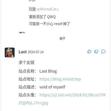
回复
@MortalCat
:
重新添加了 QWQ
可能是一不小心 reset 掉了
MortalCat
2025-06-17
展开
回复
@LynxCatTheThird
:
Last
2024-07-14
问题不大(๑•̀ㅁ•́ฅ)
求个友链
站点名称： Last Blog
站点地址：
https://blog.imlast.top
站点描述： void of myself
站点头像：
https://s2.loli.net/2024/01/08/aUYM
ZQjVfqLJTnr.jpg