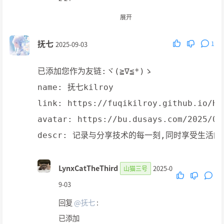
回复
@Arcwolf
:
展开
加上啦|´・ω・)ノ
抚七
1
2025-09-03
已添加您作为友链:ヾ(≧∇≦*)ゝ

name: 抚七kilroy

link: https://fuqikilroy.github.io/HEX
avatar: https://bu.dusays.com/2025/09
LynxCatTheThird
2025-0
山猫三号
9-03
回复
@抚七
:
已添加