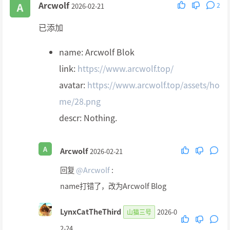
Arcwolf
2
2026-02-21
已添加
name: Arcwolf Blok
link:
https://www.arcwolf.top/
avatar:
https://www.arcwolf.top/assets/ho
me/28.png
descr: Nothing.
Arcwolf
2026-02-21
回复
@Arcwolf
:
name打错了，改为Arcwolf Blog
LynxCatTheThird
2026-0
山猫三号
2-24