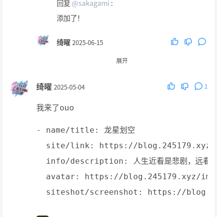
回复
@sakagami
:
添加了！
绮曜
2025-06-15
回复
@LynxCatTheThird
:
展开
你还是没把晾了5个月的友链加上hhh
绮曜
1
2025-05-04
LynxCatTheThird
2025-0
山猫三号
我来了ouo
6-15
- name/title: 龙星划空

回复
@绮曜
:
  site/link: https://blog.245179.xyz/

啊，可能是我一不小心删掉了……
  info/description: 人生近看是悲剧，远看是
  avatar: https://blog.245179.xyz/imag