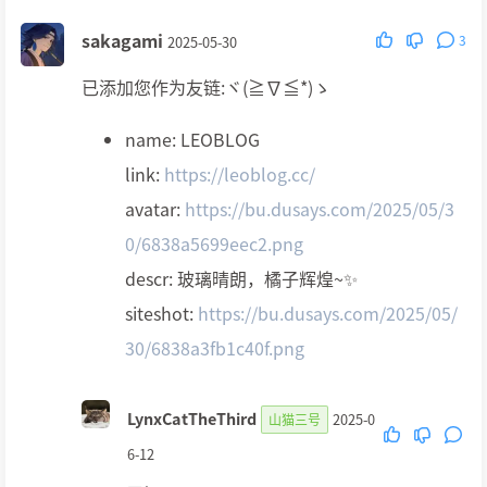
sakagami
3
2025-05-30
已添加您作为友链:ヾ(≧∇≦*)ゝ
name: LEOBLOG
link:
https://leoblog.cc/
avatar:
https://bu.dusays.com/2025/05/3
0/6838a5699eec2.png
descr: 玻璃晴朗，橘子辉煌~✨
siteshot:
https://bu.dusays.com/2025/05/
30/6838a3fb1c40f.png
LynxCatTheThird
2025-0
山猫三号
6-12