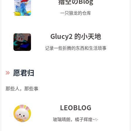
猎空のBlog
一只狼龙的仓库
Glucy2 的小天地
记录一些折腾的东西和生活琐事
愿君归
那些人，那些事
LEOBLOG
玻璃晴朗，橘子辉煌~✨